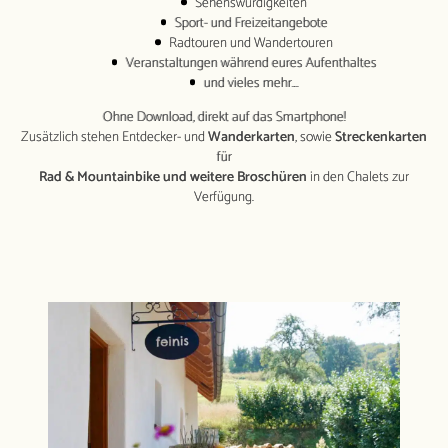
Sehenswürdigkeiten
Packages
Sport- und Freizeitangebote
Rundum wundervoll
Radtouren und Wandertouren
Veranstaltungen während eures Aufenthaltes
Specials & Extras
und vieles mehr….
Aktivitäten
Ohne Download, direkt auf das Smartphone!
Zusätzlich stehen Entdecker- und
Wanderkarten
, sowie
Streckenkarten
Impressionen
für
Rad & Mountainbike und weitere Broschüren
in den Chalets zur
Verfügung.
Gut zu wissen
Preise
Über uns
News­
letter
Kontakt
buchen
anfragen
Datenschutz
Impressum