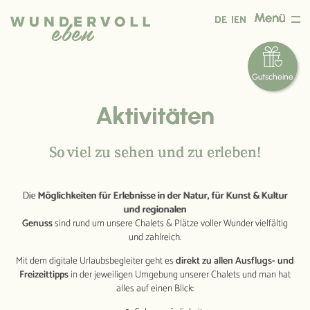
Zum
Menü
DE
EN
Inhalt
springen
Gut­scheine
Chalets
Aktivitäten
Wundervolle
So viel zu sehen und zu erleben!
CHALETS
Ferien­wohnungen mit
Charme
Die
Möglichkeiten für Erlebnisse in der Natur, für Kunst & Kultur
und regionalen
Genuss
sind rund um unsere Chalets & Plätze voller Wunder vielfältig
Wundervolle
CHALETS
und zahlreich.
„de luxe“
Mit dem digitale Urlaubsbegleiter geht es
direkt zu allen Ausflugs- und
Luxus-Chalets mit
Freizeittipps
in der jeweiligen Umgebung unserer Chalets und man hat
Sauna & Whirlpool
alles auf einen Blick: