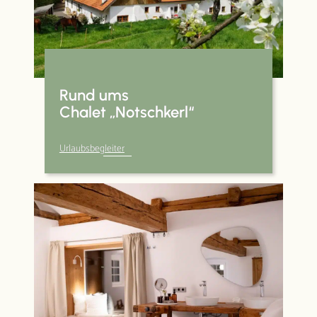
Rund ums
Chalet „Notschkerl“
Urlaubsbegleiter