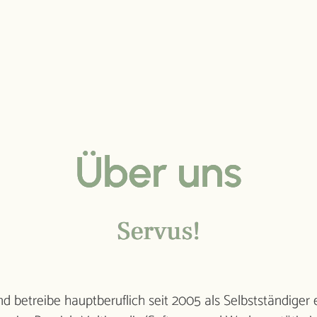
Über uns
Packages
Specials &
direk
Rundum wundervoll
mitbuch
Extras
Servus!
ervolle
Aktivitäten
ETS
Impressionen
ngen
nd betreibe hauptberuflich seit 2005 als Selbstständige
arme