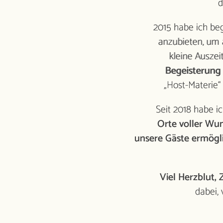
d
2015 habe ich be
Wu
anzubieten, um 
C
kleine Auszei
„d
Begeisterung
Lu
„Host-Materie“
Ch
mi
Seit 2018 habe i
&
Wh
Orte voller Wu
Auszeit de
luxe
unsere Gäste ermögl
Viel Herzblut,
dabei,