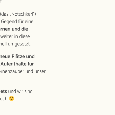
t.
das „Notschkerl“)
 Gegend für eine
rnen und die
weiter in diese
nell umgesetzt.
zum
neue Plätze und
News­
letter
anmelden
 Aufenthalte für
ernenzauber und unser
buchen
anfragen
lets
und wir sind
Datenschutz
Impressum
esuch