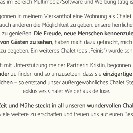
as im Bereich Multimedia/Software und Werbung tätig is
gonnen in meinem Vierkanthof eine Wohnung als Chalet (
ndervolle
auch anderen die Möglichkeit zu geben, unsere herrliche
HALETS
t zu genießen.
Die Freude, neue Menschen kennenzule
e luxe“
 von Gästen zu sehen
, haben mich dazu gebracht, mich 
xus-
 zu begeben. Ein weiteres Chalet (das „Feinis“) wurde sch
alets
t Sauna
ch mit Unterstützung meiner Partnerin Kristin, begonnen
irlpool
nder
zu finden und so umzusetzen, dass sie
einzigartige
ichen
– so entstand unser außergewöhnliches Chalet St
exklusives Chalet Weidehaus de luxe.
 Zeit und Mühe steckt in all unseren wundervollen Cha
 viele weitere zu erschaffen und freuen uns auf euren B