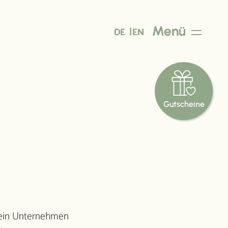
Menü
DE
EN
Gut­scheine
Gut zu
wissen
t
en
Preise
Über uns
Kontakt
r ein Unternehmen