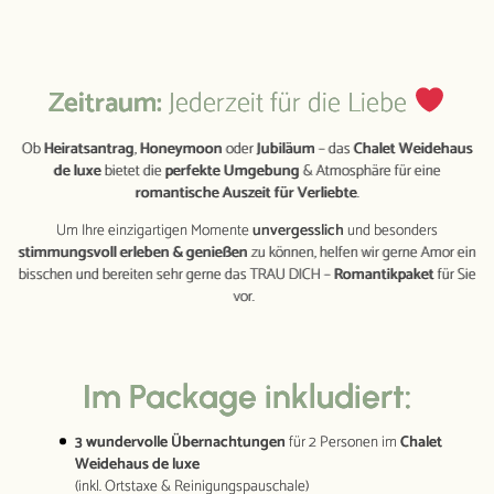
Packages
Rundum wundervoll
Specials & Extras
Zeitraum:
Jederzeit für die Liebe
Aktivitäten
Ob
Heiratsantrag
,
Honeymoon
oder
Jubiläum
– das
Chalet Weidehaus
de luxe
bietet die
perfekte Umgebung
& Atmosphäre für eine
Impressionen
romantische Auszeit für Verliebte
.
Gut zu wissen
Um Ihre einzigartigen Momente
unvergesslich
und besonders
stimmungsvoll
erleben & genießen
zu können, helfen wir gerne Amor ein
Preise
bisschen und bereiten sehr gerne das TRAU DICH –
Romantikpaket
für Sie
vor.
Über uns
News­
letter
Kontakt
buchen
anfragen
Im Package inkludiert:
Datenschutz
Impressum
3 wundervolle Übernachtungen
für 2 Personen im
Chalet
Weidehaus de luxe
(inkl. Ortstaxe & Reinigungspauschale)